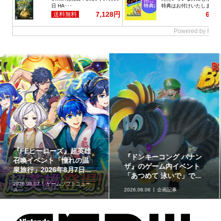
【イベントレポート】実
赤ちゃん向けスピナー
際に草が揺れる生息地づ
「KIRBY ピタッとくるる
くりを体験!!「リアル『...
ん♪カービィスピナー」...
2026.08.06
取材・レポート
2026.08.06
グッズ情報