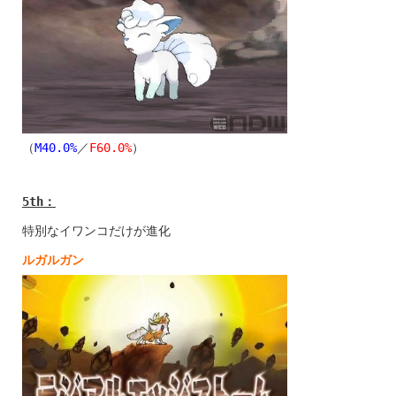
（
M40.0%
／
F60.0%
）
5th
：
特別なイワンコだけが進化
ルガルガン