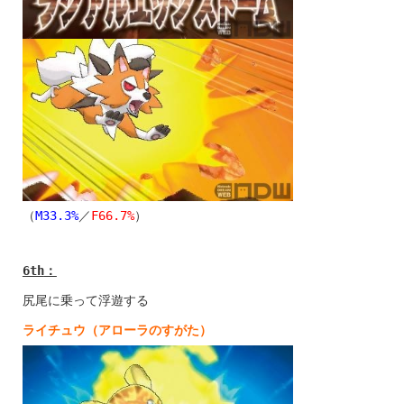
（
M33.3%
／
F66.7%
）
6th
：
尻尾に乗って浮遊する
ライチュウ（アローラのすがた）