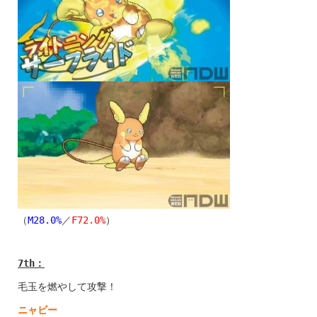
（
M28.0%
／
F72.0%
）
7th
：
毛玉を燃やして攻撃！
ニャビー