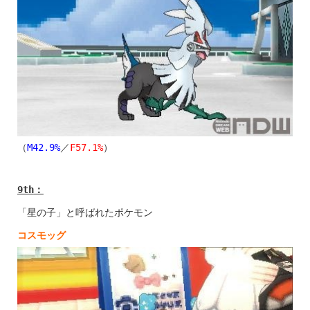
（
M42.9%
／
F57.1%
）
9th
：
「星の子」と呼ばれたポケモン
コスモッグ