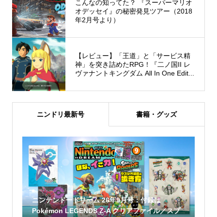
こんなの知ってた？ 『スーパーマリオ
オデッセイ』の秘密発見ツアー（2018
年2月号より）
【レビュー】「王道」と「サービス精
神」を突き詰めたRPG！『二ノ国II レ
ヴァナントキングダム All In One Edit...
ニンドリ最新号
書籍・グッズ
ニンテンドードリーム 26年9月号：付録は
Pokémon LEGENDS Z-A クリアファイル／スプ