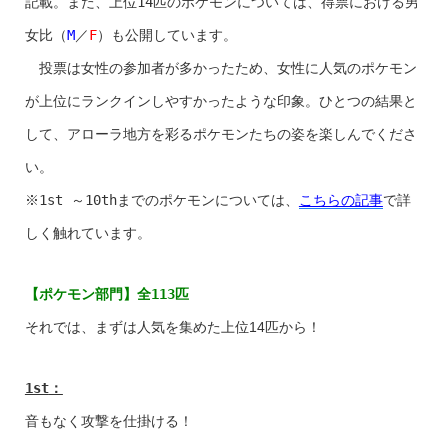
記載。また、上位
14
匹のポケモンについては、得票における男
女比（
M
／
F
）も公開しています。
投票は女性の参加者が多かったため、女性に人気のポケモン
が上位にランクインしやすかったような印象。ひとつの結果と
して、アローラ地方を彩るポケモンたちの姿を楽しんでくださ
い。
※
1st
～
10th
までのポケモンについては、
こちらの記事
で詳
しく触れています。
【ポケモン部門】全
113
匹
それでは、まずは人気を集めた上位14匹から！
1st
：
音もなく攻撃を仕掛ける！