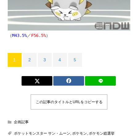
（
M43.5%
／
F56.5%
）
1
2
3
4
5
この記事のタイトルとURLをコピーする
企画記事
ポケットモンスター サン・ムーン
,
ポケモン
,
ポケモン総選挙