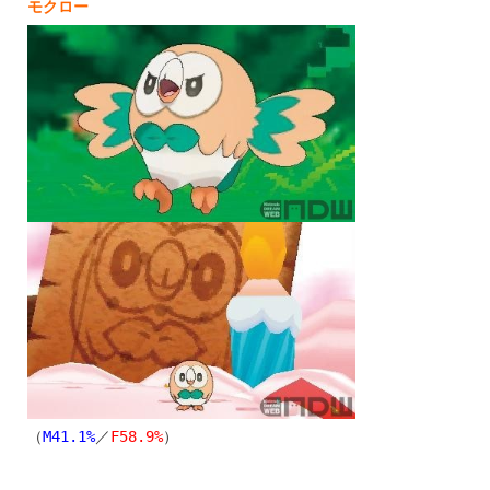
モクロー
（
M41.1%
／
F58.9%
）