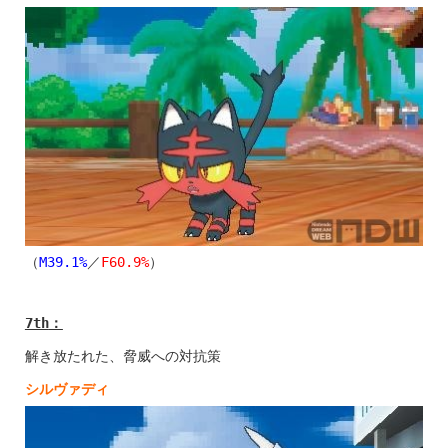
（
M39.1%
／
F60.9%
）
7th
：
解き放たれた、脅威への対抗策
シルヴァディ