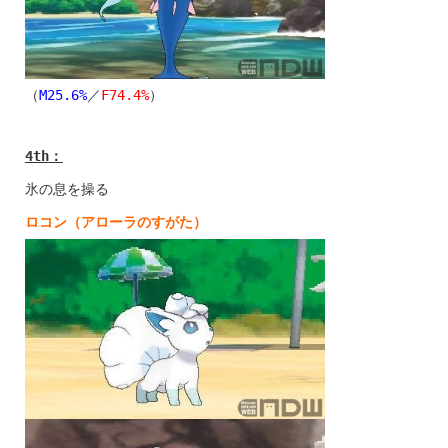
（
M25.6%
／
F74.4%
）
4th
：
氷の息を操る
ロコン（アローラのすがた）