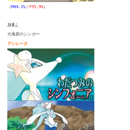
（
M44.1%
／
F55.9%
）
3rd
：
大海原のシンガー
アシレーヌ