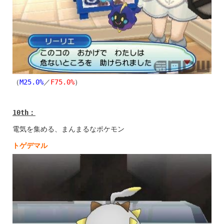
（
M25.0%
／
F75.0%
）
10th
：
電気を集める、まんまるなポケモン
トゲデマル