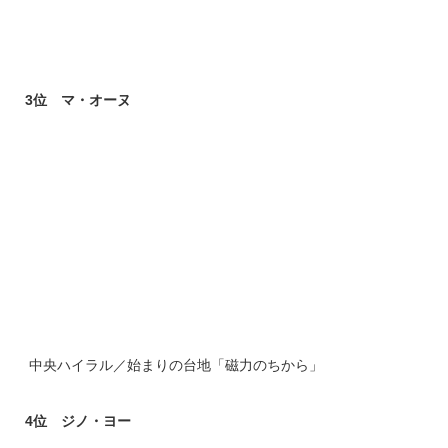
3位 マ・オーヌ
中央ハイラル／始まりの台地「磁力のちから」
4
位 ジノ・ヨー