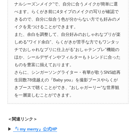
ナルシーズンメイク”で、自分に合うメイクが簡単に選
べます。らくがき前に4タイプのメイクの写りが確認で
きるので、自分に似合う色が分からない方でも好みのメ
イクを見つけることができます。
また、余白を調整して、自分好みのおしゃれなプリが楽
しめる‟ワイド余白”、らくがきが苦手な方でもワンタッ
チでおしゃれなプリに仕上がる‟おしゃテンプレ”機能の
ほか、シールデザインやフィルターもトレンドに合った
ものを豊富に揃えております。
さらに、シンガーソングライター・有華が歌うSNS総再
生回数78億越えの『Baby you』を撮影ブースやらくが
きブースで聴くことができ、‟おしゃガーリー”な世界観
を一層楽しむことができます。
＜関連リンク＞
▶︎
『i my merry』公式HP