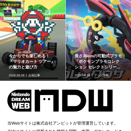
ゲームフリーク公式チャ
最初のパートナーポケモ
ンネルにて『ぽこ あ ポケ
ンなど30種！「ポケット
モン』開発エピソード...
モンスター30周年 ミニ...
2026.08.07
ニュース
2026.08.07
グッズ情報
当Webサイトは株式会社アンビットが管理運営しています。