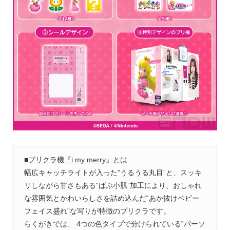
■プリクラ機『i my merry』とは
幅広キャッチライトが入った‟うるうる丸目”と、スッキ
リしながら甘さもある‟ばぶ小肌”加工により、おしゃれ
な雰囲気とかわいらしさを詰め込んだ‟あか抜けベビー
フェイス盛れ”な写りが特徴のプリクラです。
らくがきでは、 4つの色タイプで分けられている‟パーソ