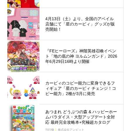
4月13日（土）より、全国のアベイル
店舗にて「星のカービィ」グッズが販
売開始！
『FEヒーローズ』神階英雄召喚イベン
ト「地の底の神 ヨルムンガンド」2026
年6月29日16時より開催
カービィのコピー能力に変身できるフ
ィギュア「星のカービィ チェンジ！コ
ピー能力」2種が3月に発売
あつまれ どうぶつの森 & ハッピーホー
ムパラダイス・大型アップデート全対
応 最終完全攻略本+究極超カタログ
刊行物
株式会社アンビット