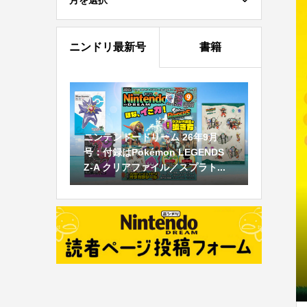
月を選択
ニンドリ最新号
書籍
ニンテンドードリーム 26年9月
号：付録はPokémon LEGENDS
Z-A クリアファイル／スプラト...