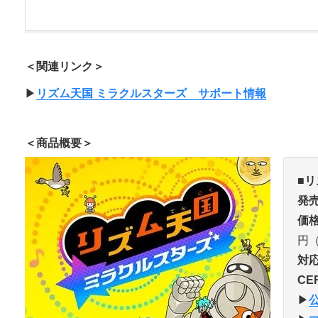
＜関連リンク＞
▶︎
リズム天国 ミラクルスターズ サポート情報
＜商品概要＞
■
発
価
円
対
CE
▶︎