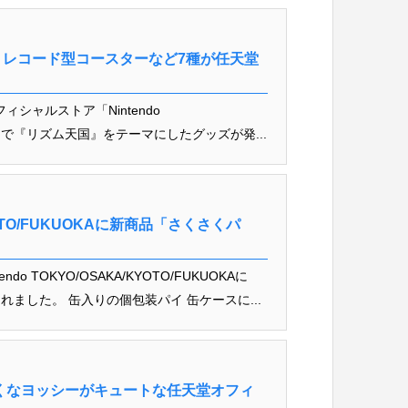
レコード型コースターなど7種が任天堂
ィシャルストア「Nintendo
UOKA」で『リズム天国』をテーマにしたグッズが発...
/KYOTO/FUKUOKAに新商品「さくさくパ
 TOKYO/OSAKA/KYOTO/FUKUOKAに
ました。 缶入りの個包装パイ 缶ケースに...
くなヨッシーがキュートな任天堂オフィ