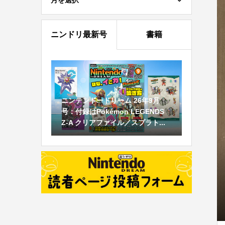
月を選択
ニンドリ最新号
書籍
ニンテンドードリーム 26年9月
号：付録はPokémon LEGENDS
Z-A クリアファイル／スプラト...