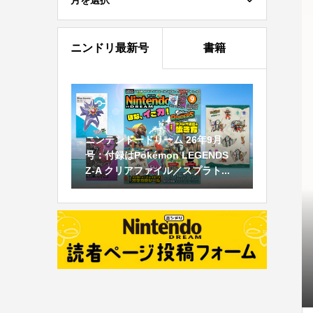
月を選択
ニンドリ最新号
書籍
ニンテンドードリーム 26年9月
号：付録はPokémon LEGENDS
Z-A クリアファイル／スプラト...