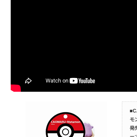
■
C
モ
発
ー