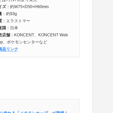
イズ
：約W75×D50×H60mm
量
：約93g
質
：エラストマー
産国
：日本
売店舗
：KONCENT、KONCENT Web
hop、ポケモンセンターなど
商品リンク