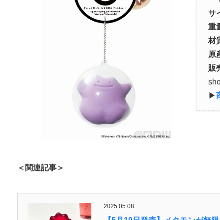
サ
重
材
原
販
s
▶︎
＜関連記事＞
2025.05.08