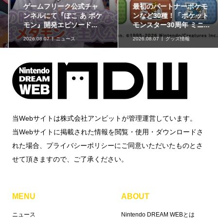
ゲームフリーク公式チャ
最初のパートナーポケモ
ンネルにて『ぽこ あ ポケ
ンなど30種！「ポケット
モン』開発エピソード...
モンスター30周年 ミニ...
2026.08.07
ニュース
2026.08.07
グッズ情報
当Webサイトは株式会社アンビットが管理運営しています。
当Webサイトに掲載された情報を閲覧・使用・ダウンロードさ
れた場合、プライバシーポリシーにご同意いただいたものとさ
せて頂きますので、ご了承ください。
MENU
ABOUT
ニュース
Nintendo DREAM WEBとは