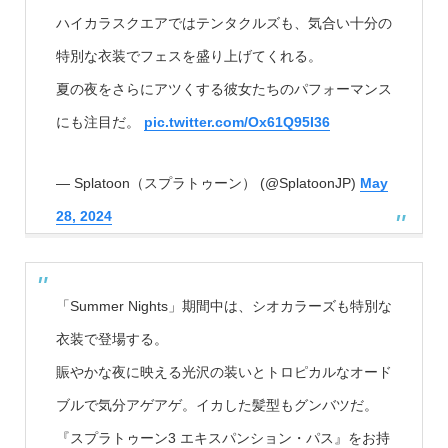
ハイカラスクエアではテンタクルズも、気合い十分の
特別な衣装でフェスを盛り上げてくれる。
夏の夜をさらにアツくする彼女たちのパフォーマンス
にも注目だ。
pic.twitter.com/Ox61Q95I36
— Splatoon（スプラトゥーン） (@SplatoonJP)
May
28, 2024
「Summer Nights」期間中は、シオカラーズも特別な
衣装で登場する。
賑やかな夜に映える光沢の装いとトロピカルなオード
ブルで気分アゲアゲ。イカした髪型もグンバツだ。
『スプラトゥーン3 エキスパンション・パス』をお持