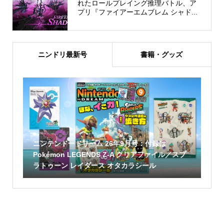
れたロールプレイング推理バトル、ア
プリ『ファイアーエムブレム シャド...
ニンドリ最新号
書籍・グッズ
ニンテンドードリーム 26年9月号：付録は
Pokémon LEGENDS Z-A クリアファイル／スプ
ラトゥーン レイダース オタカラシール