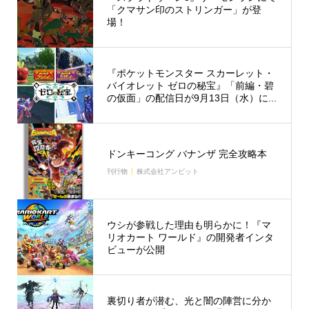
「クマサン印のストリンガー」が登
場！
『ポケットモンスター スカーレット・
バイオレット ゼロの秘宝』「前編・碧
の仮面」の配信日が9月13日（水）に...
ドンキーコング バナンザ 完全攻略本
刊行物
株式会社アンビット
ウシが参戦した理由も明らかに！『マ
リオカート ワールド』の開発者インタ
ビューが公開
裏切り者が潜む、光と闇の陣営に分か