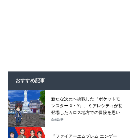
おすすめ記事
新たな次元へ挑戦した『ポケットモ
ンスター X・Y』、ミアレシティが初
登場したカロス地方での冒険を思い...
企画記事
『ファイアーエムブレム エンゲー