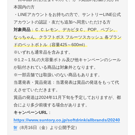
本国内の方
・LINEアカウントをお持ちの方で、サントリーLINE公式
アカウントの認証・友だち追加へ同意いただける方
対象商品
：Ｃ.Ｃ.レモン、デカビタＣ、POP、ペプシ、
なっちゃん、クラフトボス フルーツスカッシュ 各ブラン
ドのペットボトル（容量425～600ml）
※いずれも通常品を含みます。
※1.2～1.5Lの大容量ボトル及び他キャンペーンのシール
が貼付されている商品は対象外となります。
※一部店舗では取扱いのない商品もあります。
当選発表・賞品発送：当選発表は賞品の発送をもって代
えさせていただきます。
賞品の発送は2024年11月下旬を予定しておりますが、都
合により多少前後する場合があります。
キャンペーンURL
：
https://www.suntory.co.jp/softdrink/allbrands/20240
9/
（8月16日（金）より公開予定）