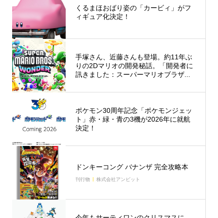
くるまほおばり姿の「カービィ」がフ
ィギュア化決定！
手塚さん、近藤さんも登場。約11年ぶ
りの2Dマリオの開発秘話。「開発者に
訊きました：スーパーマリオブラザ...
ポケモン30周年記念「ポケモンジェッ
ト」赤・緑・青の3機が2026年に就航
決定！
ドンキーコング バナンザ 完全攻略本
刊行物
株式会社アンビット
今年もサーティワンのクリスマスに