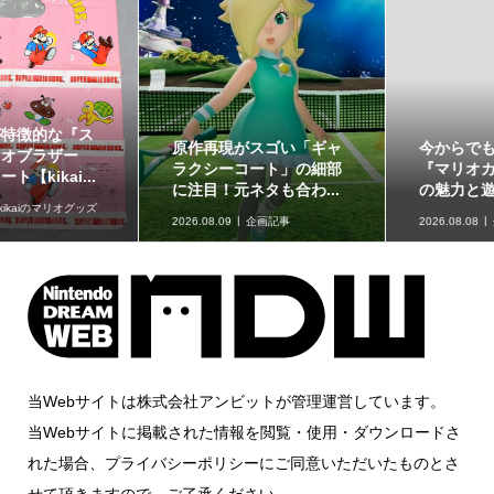
今からでも楽しめる！
長さ30cmの可動式プラモ
『マリオカート ツアー』
「ポケモンプラモコレク
の魅力と遊び方
ション セレクトシリー...
2026.08.08
企画記事
2026.08.08
グッズ情報
当Webサイトは株式会社アンビットが管理運営しています。
当Webサイトに掲載された情報を閲覧・使用・ダウンロードさ
れた場合、プライバシーポリシーにご同意いただいたものとさ
せて頂きますので、ご了承ください。