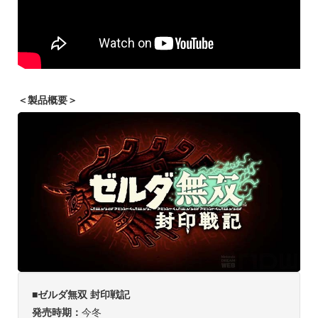
＜製品概要＞
■ゼルダ無双 封印戦記
発売時期：
今冬