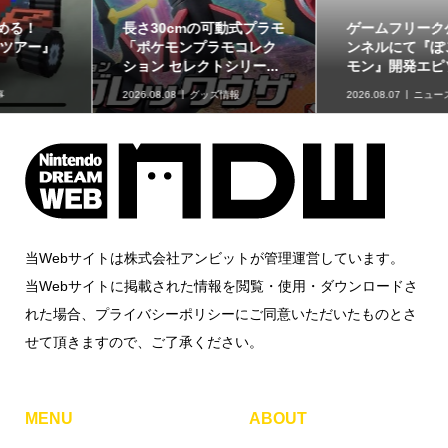
ゲームフリーク公式チャ
最初のパートナーポケモ
ンネルにて『ぽこ あ ポケ
ンなど30種！「ポケット
モン』開発エピソード...
モンスター30周年 ミニ...
2026.08.07
ニュース
2026.08.07
グッズ情報
当Webサイトは株式会社アンビットが管理運営しています。
当Webサイトに掲載された情報を閲覧・使用・ダウンロードさ
れた場合、プライバシーポリシーにご同意いただいたものとさ
せて頂きますので、ご了承ください。
MENU
ABOUT