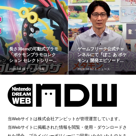
長さ30cmの可動式プラモ
ゲームフリーク公式チャ
「ポケモンプラモコレク
ンネルにて『ぽこ あ ポケ
ション セレクトシリー...
モン』開発エピソード...
2026.08.08
グッズ情報
2026.08.07
ニュース
当Webサイトは株式会社アンビットが管理運営しています。
当Webサイトに掲載された情報を閲覧・使用・ダウンロードさ
れた場合、プライバシーポリシーにご同意いただいたものとさ