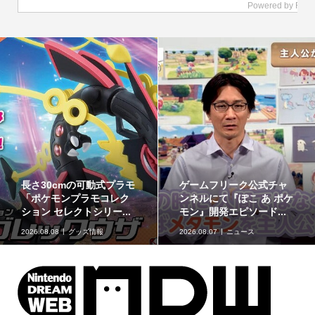
チャ
最初のパートナーポケモ
ポケモンの姿のソフ
ポケ
ンなど30種！「ポケット
金箱「ポケモンコイ
..
モンスター30周年 ミニ...
ンク」に、ゲンガーな.
2026.08.07
グッズ情報
2026.08.07
グッズ情報