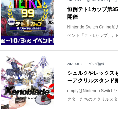
2023.09.26
2025.04.23
ニュ
恒例テト1カップ第3
開催
Nintendo Switch O
ベント「テト1カップ」。Ninte
2023.08.30
グッズ情報
シュルクやレックス
ーアクリルスタンド第
emptyはNintendo S
クターたちのアクリルスタン