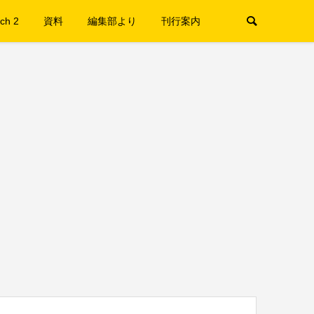
ch 2
資料
編集部より
刊行案内