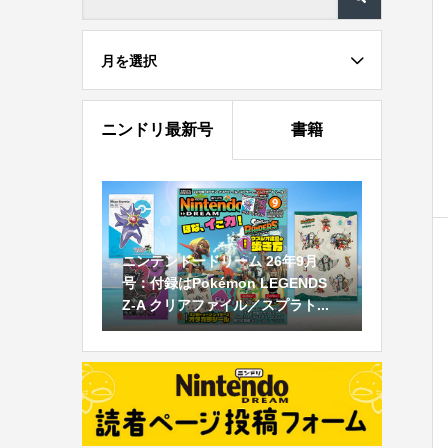
月を選択
ニンドリ最新号
書籍
ニンテンドードリーム 26年9月
号：付録はPokémon LEGENDS
Z-A クリアファイル／スプラト...