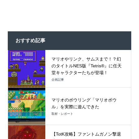
おすすめ記事
マリオやリンク、サムスまで！？幻
のタイトルNES版『Tetris®』に任天
堂キャラクターたちが登場！
企画記事
マリオのボウリング「マリオボウ
ル」を実際に遊んできた
取材・レポート
【TotK攻略】ファントムガノン撃退