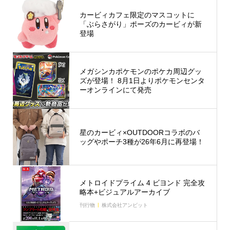
カービィカフェ限定のマスコットに
「ぶらさがり」ポーズのカービィが新
登場
メガシンカポケモンのポケカ周辺グッ
ズが登場！ 8月1日よりポケモンセンタ
ーオンラインにて発売
星のカービィ×OUTDOORコラボのバ
ッグやポーチ3種が26年6月に再登場！
メトロイドプライム 4 ビヨンド 完全攻
略本+ビジュアルアーカイブ
刊行物
株式会社アンビット