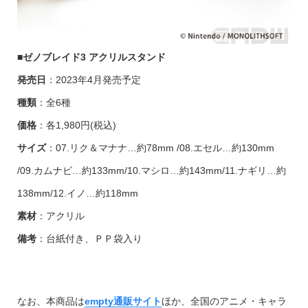
■
ゼノブレイド3 アクリルスタンド
発売日
：2023年4月発売予定
種類
：全6種
価格
：各1,980円(税込)
サイズ
：07.リク＆マナナ…約78mm /08.エセル…約130mm
/09.カムナビ…約133mm/10.マシロ…約143mm/11.ナギリ…約
138mm/12.イノ…約118mm
素材
：アクリル
備考
：台紙付き、ＰＰ袋入り
なお、本商品は
empty通販サイト
ほか、全国のアニメ・キャラ