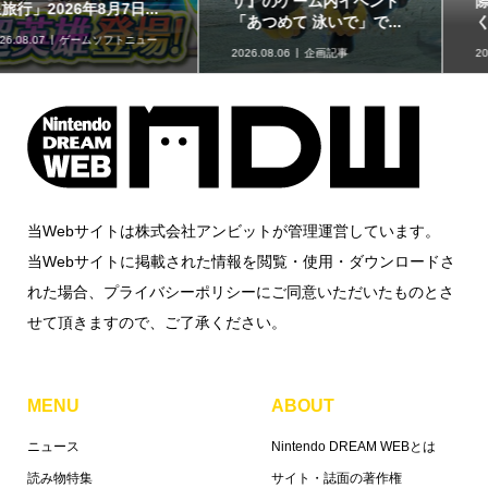
際に草が揺れる生息地づ
「KIRBY ピタッとくるる
くりを体験!!「リアル『...
ん♪カービィスピナー」...
2026.08.06
取材・レポート
2026.08.06
グッズ情報
当Webサイトは株式会社アンビットが管理運営しています。
当Webサイトに掲載された情報を閲覧・使用・ダウンロードさ
れた場合、プライバシーポリシーにご同意いただいたものとさ
せて頂きますので、ご了承ください。
MENU
ABOUT
ニュース
Nintendo DREAM WEBとは
読み物特集
サイト・誌面の著作権