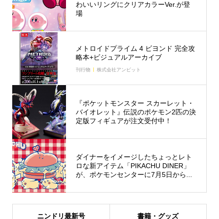
わいいリングにクリアカラーVer.が登
場
メトロイドプライム 4 ビヨンド 完全攻
略本+ビジュアルアーカイブ
刊行物
株式会社アンビット
『ポケットモンスター スカーレット・
バイオレット』伝説のポケモン2匹の決
定版フィギュアが注文受付中！
ダイナーをイメージしたちょっとレト
ロな新アイテム「PIKACHU DINER」
が、ポケモンセンターに7月5日から...
ニンドリ最新号
書籍・グッズ