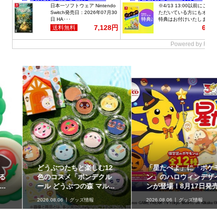
どうぶつたちと楽しむ12
「星たべよ」に「ポケモ
色のコスメ「ポンデクル
ン」のハロウィンデザイ
ール どうぶつの森 マル...
ンが登場！8月17日発売
2026.08.06
グッズ情報
2026.08.06
グッズ情報