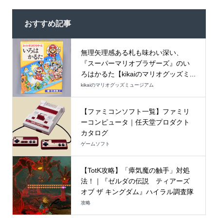
おすすめ記事
無理矢理感ある札も味わい深い、
『スーパーマリオブラザーズ』のい
ろはかるた【kikaiのマリオグッズミ...
kikaiのマリオグッズミュージアム
【ファミコンソフト一覧】ファミリ
ーコンピュータ｜任天堂プロダクト
カタログ
ゲームソフト
【TotK攻略】「瘴気魔の触手」対処
法！｜『ゼルダの伝説 ティアーズ
オブ ザ キングダム』ハイラル調査隊
攻略