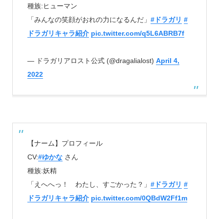
種族:ヒューマン
「みんなの笑顔がおれの力になるんだ」
#ドラガリ
#
ドラガリキャラ紹介
pic.twitter.com/q5L6ABRB7f
— ドラガリアロスト公式 (@dragalialost)
April 4,
2022
【ナーム】プロフィール
CV:
#ゆかな
さん
種族:妖精
「えへへっ！ わたし、すごかった？」
#ドラガリ
#
ドラガリキャラ紹介
pic.twitter.com/0QBdW2Ff1m