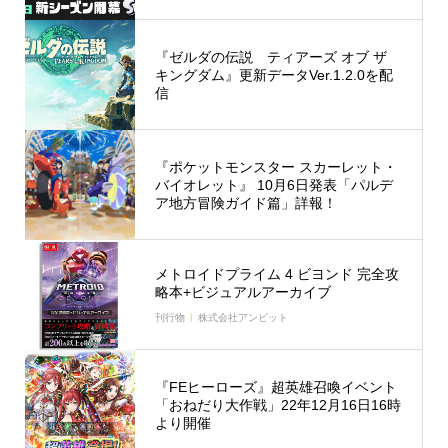
『ゼルダの伝説 ティアーズ オブ ザ
キングダム』更新データVer.1.2.0を配
信
『ポケットモンスター スカーレット・
バイオレット』 10月6日発表「パルデ
ア地方冒険ガイド篇」詳報！
メトロイドプライム 4 ビヨンド 完全攻
略本+ビジュアルアーカイブ
刊行物
株式会社アンビット
『FEヒーローズ』超英雄召喚イベント
「おねだり大作戦」22年12月16日16時
より開催