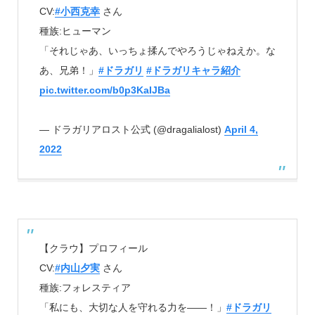
CV:
#小西克幸
さん
種族:ヒューマン
「それじゃあ、いっちょ揉んでやろうじゃねえか。な
あ、兄弟！」
#ドラガリ
#ドラガリキャラ紹介
pic.twitter.com/b0p3KaIJBa
— ドラガリアロスト公式 (@dragalialost)
April 4,
2022
【クラウ】プロフィール
CV:
#内山夕実
さん
種族:フォレスティア
「私にも、大切な人を守れる力を――！」
#ドラガリ