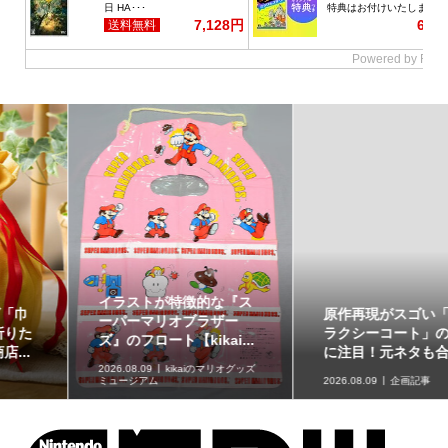
イラストが特徴的な『ス
原作再現がスゴい「ギャ
ーパーマリオブラザー
ラクシーコート」の細部
ズ』のフロート【kikai...
に注目！元ネタも合わ...
2026.08.09
kikaiのマリオグッズ
ミュージアム
2026.08.09
企画記事