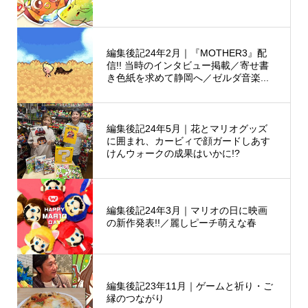
編集後記24年2月｜『MOTHER3』配
信!! 当時のインタビュー掲載／寄せ書
き色紙を求めて静岡へ／ゼルダ音楽...
編集後記24年5月｜花とマリオグッズ
に囲まれ、カービィで顔ガードしあす
けんウォークの成果はいかに!?
編集後記24年3月｜マリオの日に映画
の新作発表!!／麗しピーチ萌えな春
編集後記23年11月｜ゲームと祈り・ご
縁のつながり