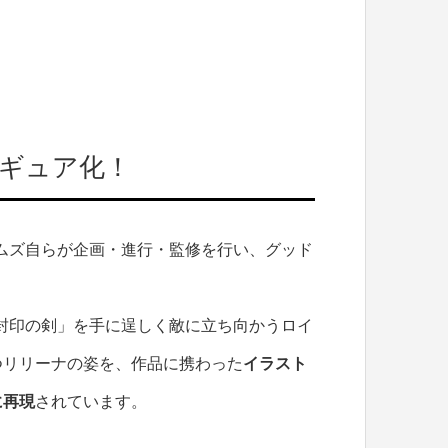
ィギュア化！
テムズ自らが企画・進⾏・監修を行い、グッド
。
「封印の剣」を⼿に逞しく敵に⽴ち向かうロイ
つリリーナの姿を、作品に携わった
イラスト
に再現
されています。