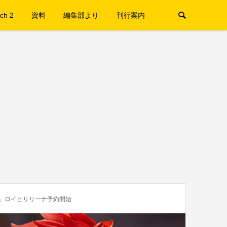
ch 2
資料
編集部より
刊行案内
ア」ロイとリリーナ予約開始