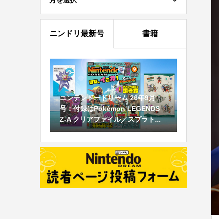
月を選択
ニンドリ最新号
書籍
ニンテンドードリーム 26年9月
号：付録はPokémon LEGENDS
Z-A クリアファイル／スプラト...