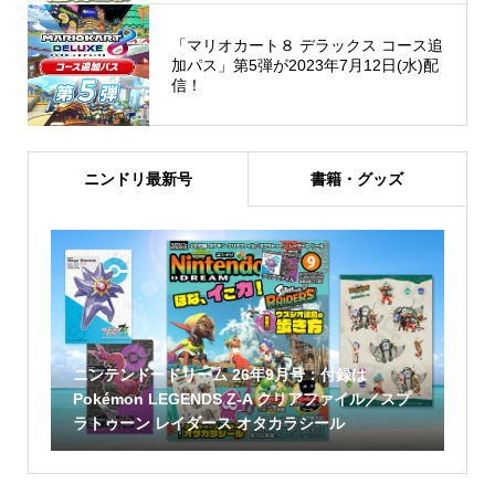
「マリオカート８ デラックス コース追
加パス」第5弾が2023年7月12日(水)配
信！
ニンドリ最新号
書籍・グッズ
ニンテンドードリーム 26年9月号：付録は
Pokémon LEGENDS Z-A クリアファイル／スプ
ラトゥーン レイダース オタカラシール