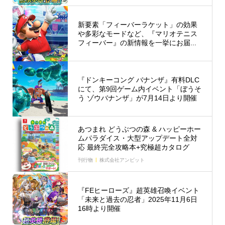
新要素「フィーバーラケット」の効果
や多彩なモードなど、『マリオテニス
フィーバー』の新情報を一挙にお届...
『ドンキーコング バナンザ』有料DLC
にて、第9回ゲーム内イベント「ぼうそ
う ゾウバナンザ」が7月14日より開催
あつまれ どうぶつの森 & ハッピーホー
ムパラダイス・大型アップデート全対
応 最終完全攻略本+究極超カタログ
刊行物
株式会社アンビット
『FEヒーローズ』超英雄召喚イベント
「未来と過去の忍者」2025年11月6日
16時より開催