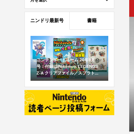
月を選択
ニンドリ最新号
書籍
ニンテンドードリーム 26年9月
号：付録はPokémon LEGENDS
Z-A クリアファイル／スプラト...