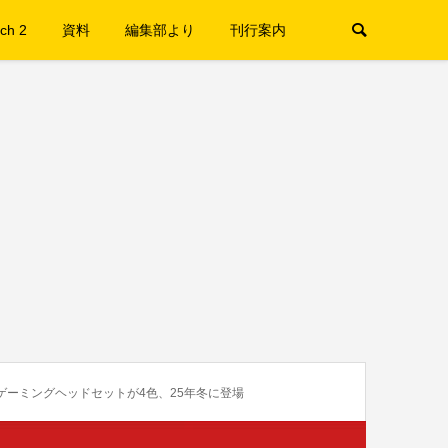
ch 2
資料
編集部より
刊行案内
2 向けゲーミングヘッドセットが4色、25年冬に登場