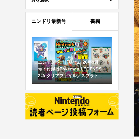
月を選択
ニンドリ最新号
書籍
ニンテンドードリーム 26年9月
号：付録はPokémon LEGENDS
Z-A クリアファイル／スプラト...