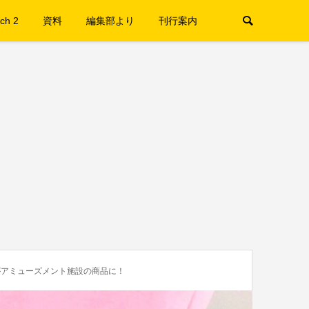
ch 2
資料
編集部より
刊行案内
がアミューズメント施設の商品に！