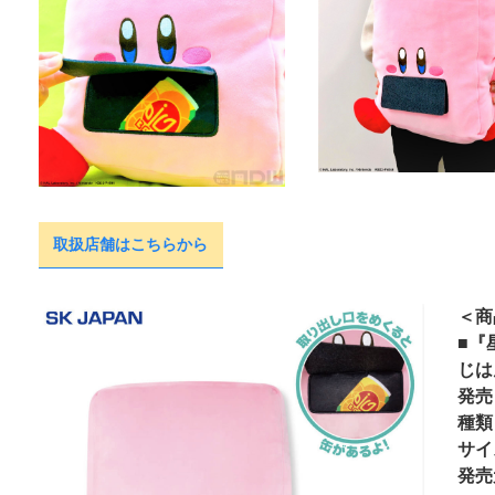
取扱店舗はこちらから
＜商
■『
じは
発売
種類
サイ
発売