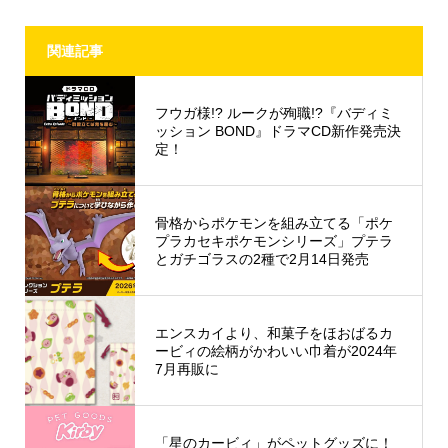
関連記事
フウガ様!? ルークが殉職!?『バディミ
ッション BOND』ドラマCD新作発売決
定！
骨格からポケモンを組み立てる「ポケ
プラカセキポケモンシリーズ」プテラ
とガチゴラスの2種で2月14日発売
エンスカイより、和菓子をほおばるカ
ービィの絵柄がかわいい巾着が2024年
7月再販に
「星のカービィ」がペットグッズに！