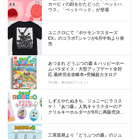
カービィの顔をかたどった「ペットハ
ウス」「ペットベッド」が登場
ユニクロにて『ポケモンマスターズ
EX』のコラボTシャツが6月中旬より発
売
あつまれ どうぶつの森 & ハッピーホー
ムパラダイス・大型アップデート全対
応 最終完全攻略本+究極超カタログ
刊行物
株式会社アンビット
しずえやたぬきち、ジョニーにラコス
ケ！『あつ森』人気キャラクターのア
クリルキーホルダーが9月に再販売決...
三英貿易より『どうぶつの森』のジュ