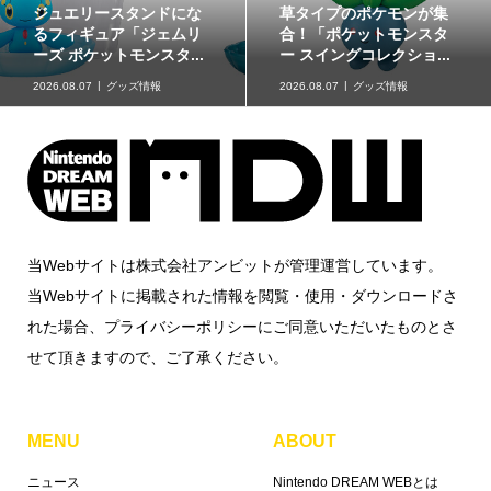
『FEヒーローズ』超英雄
『ドンキーコング バナン
召喚イベント「憧れの温
ザ』のゲーム内イベント
泉旅行」2026年8月7日...
「あつめて 泳いで」で...
2026.08.07
ゲームソフトニュー
ス
2026.08.06
企画記事
当Webサイトは株式会社アンビットが管理運営しています。
当Webサイトに掲載された情報を閲覧・使用・ダウンロードさ
れた場合、プライバシーポリシーにご同意いただいたものとさ
せて頂きますので、ご了承ください。
MENU
ABOUT
ニュース
Nintendo DREAM WEBとは