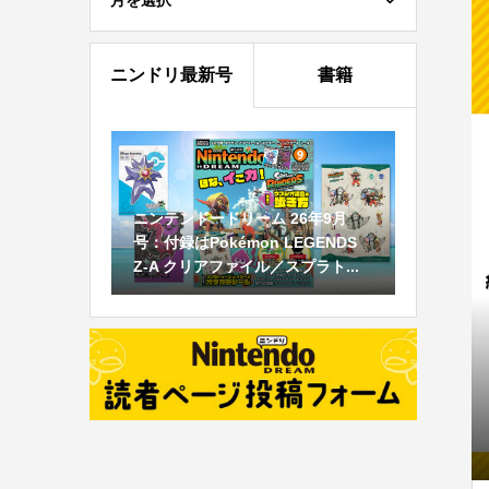
月を選択
ニンドリ最新号
書籍
ニンテンドードリーム 26年9月
号：付録はPokémon LEGENDS
Z-A クリアファイル／スプラト...