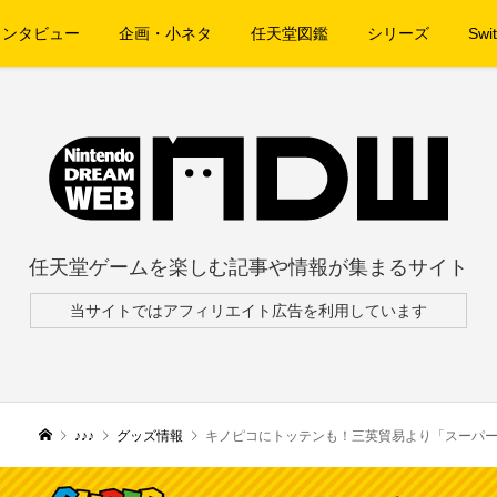
インタビュー
企画・小ネタ
任天堂図鑑
シリーズ
Swit
任天堂ゲームを楽しむ記事や情報が集まるサイト
当サイトではアフィリエイト広告を利用しています
♪♪♪
グッズ情報
キノピコにトッテンも！三英貿易より「スーパー