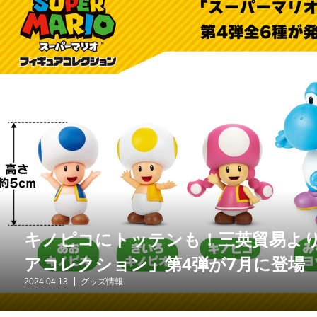
キノピコにトッテンも！三英貿易より
アコレクション」第4弾が7月に登場
2024.04.13
グッズ情報