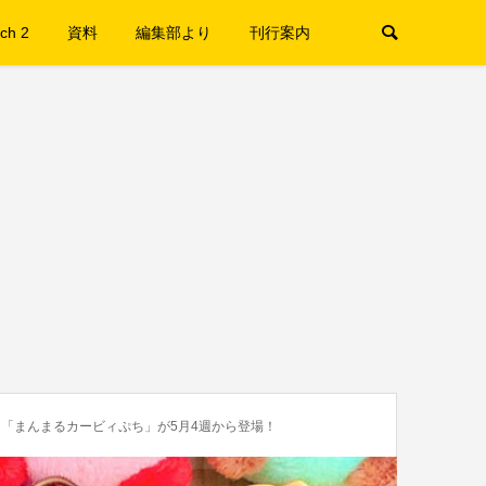
ch 2
資料
編集部より
刊行案内
「まんまるカービィぷち」が5月4週から登場！