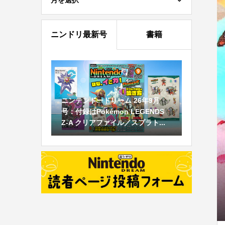
月を選択
ニンドリ最新号
書籍
ニンテンドードリーム 26年9月
号：付録はPokémon LEGENDS
Z-A クリアファイル／スプラト...