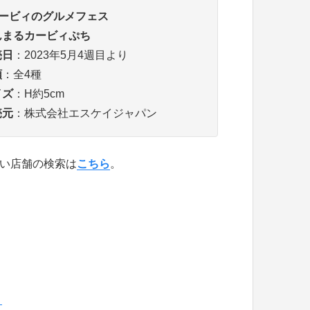
カービィのグルメフェス
んまるカービィぷち
売日
：2023年5月4週目より
類
：全4種
イズ
：H約5cm
売元
：株式会社エスケイジャパン
い店舗の検索は
こちら
。
」