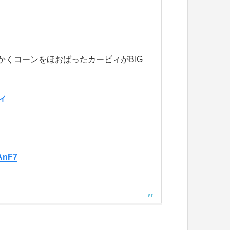
かくコーンをほおばったカービィがBIG
ィ
mAnF7