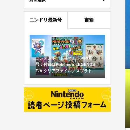
月を選択
ニンドリ最新号
書籍
ニンテンドードリーム 26年9月
号：付録はPokémon LEGENDS
Z-A クリアファイル／スプラト...