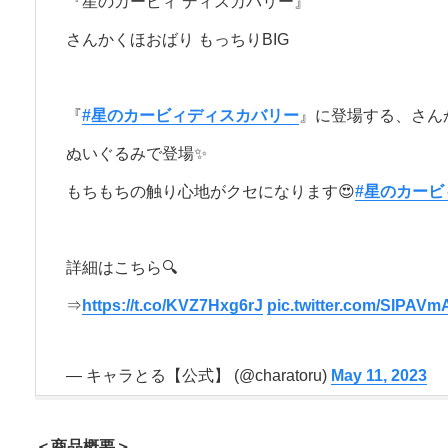
『星のカービィ ディスカバリー』
さんかくほおばり もっちりBIG
『
#星のカービィディスカバリー
』に登場する、さん
ぬいぐるみで登場✨
もちもちの触り心地がクセになります😍
#星のカービ
詳細はこちら🔍
⇒
https://t.co/KVZ7Hxg6rJ
pic.twitter.com/SIPAV
— キャラとる【公式】 (@charatoru)
May 11, 2023
＜商品概要＞