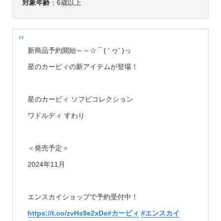
対象年齢
：6歳以上
新商品予約開始～～☆⌒( ' ヮ' )っ
星のカービィの新アイテムが登場！
星のカービィ ソフビコレクション
ワドルディ すわり
＜発売予定＞
2024年11月
エンスカイショップで予約受付中！
https://t.co/zvHs9e2xDe
#カービィ
#エンスカイ