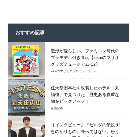
おすすめ記事
造形が愛らしい、ファミコン時代の
プラモデル付き食玩【kikaiのマリオ
グッズミュージアム-12】
kikaiのマリオグッズミュージアム
任天堂旧本社を改装したホテル「丸
福樓」で見つけた、歴史ある貴重な
物をピックアップ！
企画記事
【インタビュー】『ゼルダの伝説 知
恵のかりもの』外伝ではない。紛う