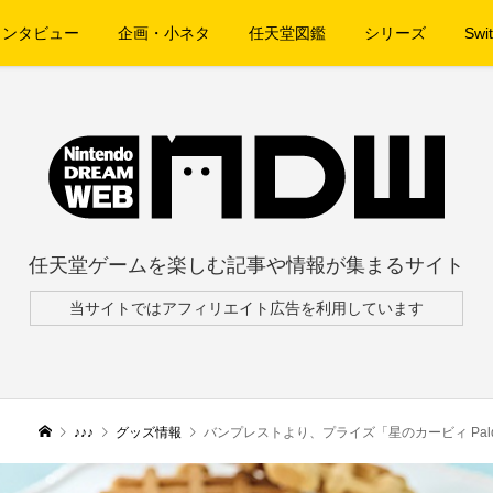
インタビュー
企画・小ネタ
任天堂図鑑
シリーズ
Swit
任天堂ゲームを楽しむ記事や情報が集まるサイト
当サイトではアフィリエイト広告を利用しています
♪♪♪
グッズ情報
バンプレストより、プライズ「星のカービィ Paldolce c