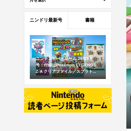
月を選択
ニンドリ最新号
書籍
ニンテンドードリーム 26年9月
号：付録はPokémon LEGENDS
Z-A クリアファイル／スプラト...