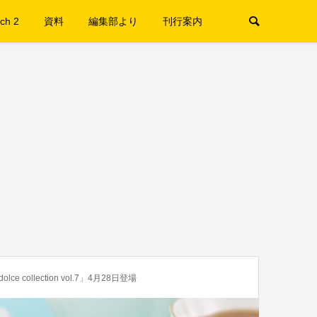
ch 2
資料
編集部より
刊行案内
ollection vol.7」4月28日登場