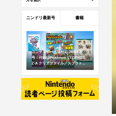
月を選択
ニンドリ最新号
書籍
ニンテンドードリーム 26年9月
号：付録はPokémon LEGENDS
Z-A クリアファイル／スプラト...