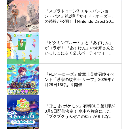
『スプラトゥーン3 エキスパンショ
ン・パス』第2弾「サイド・オーダー」
の続報が公開！【Nintendo Direct 20...
『ピクミンブルーム』と「あすけん」
がコラボ！ 「あすけん」の未来さんと
いっしょに歩く公式パーティウォー...
『FEヒーローズ』紋章士英雄召喚イベ
ント「系譜の紋章士 リーフ」2026年7
月29日16時より開催
『ぽこ あ ポケモン』有料DLC 第1弾が
8月5日配信決定！ 水中を舞台にした
「ブクブクうみぞこの街」がまもな...