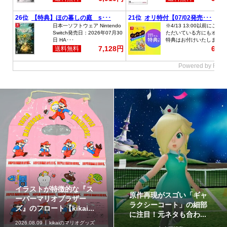
今からでも楽しめる！
長さ30cmの可動式プラモ
『マリオカート ツアー』
「ポケモンプラモコレク
の魅力と遊び方
ション セレクトシリー...