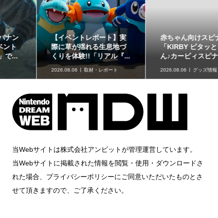
赤ちゃん向けスピナー
どうぶつたちと楽しむ12
「KIRBY ピタッとくるる
色のコスメ「ポンデクル
ん♪カービィスピナー」...
ール どうぶつの森 マル...
2026.08.06
グッズ情報
2026.08.06
グッズ情報
当Webサイトは株式会社アンビットが管理運営しています。
当Webサイトに掲載された情報を閲覧・使用・ダウンロードさ
れた場合、プライバシーポリシーにご同意いただいたものとさ
せて頂きますので、ご了承ください。