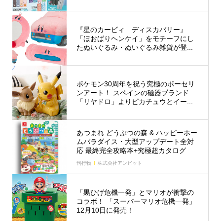
『星のカービィ ディスカバリー』
「ほおばりヘンケイ」をモチーフにし
たぬいぐるみ・ぬいぐるみ雑貨が登...
ポケモン30周年を祝う究極のポーセリ
ンアート！ スペインの磁器ブランド
「リヤドロ」よりピカチュウとイー...
あつまれ どうぶつの森 & ハッピーホー
ムパラダイス・大型アップデート全対
応 最終完全攻略本+究極超カタログ
刊行物
株式会社アンビット
「黒ひげ危機一発」とマリオが衝撃の
コラボ！ 「スーパーマリオ危機一発」
12月10日に発売！