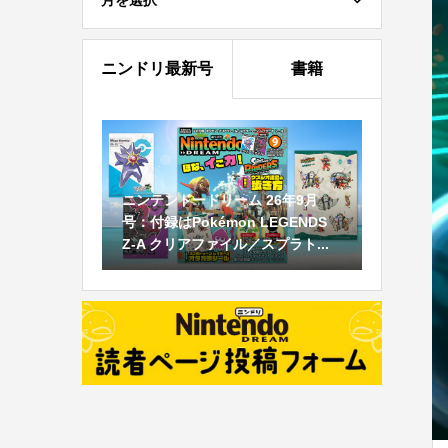
月を選択
ニンドリ最新号
書籍
ニンテンドードリーム 26年9月
号：付録はPokémon LEGENDS
Z-A クリアファイル／スプラト...