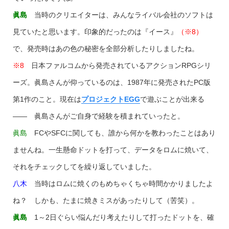
眞島
当時のクリエイターは、みんなライバル会社のソフトは
見ていたと思います。印象的だったのは『イース』
（※8）
で、発売時はあの色の秘密を全部分析したりしましたね。
※8
日本ファルコムから発売されているアクションRPGシリ
ーズ。眞島さんが仰っているのは、1987年に発売されたPC版
第1作のこと。現在は
プロジェクトEGG
で遊ぶことが出来る
―― 眞島さんがご自身で経験を積まれていったと。
眞島
FCやSFCに関しても、誰から何かを教わったことはあり
ませんね。一生懸命ドットを打って、データをロムに焼いて、
それをチェックしてを繰り返していました。
八木
当時はロムに焼くのもめちゃくちゃ時間かかりましたよ
ね？ しかも、たまに焼きミスがあったりして（苦笑）。
眞島
1～2日ぐらい悩んだり考えたりして打ったドットを、確