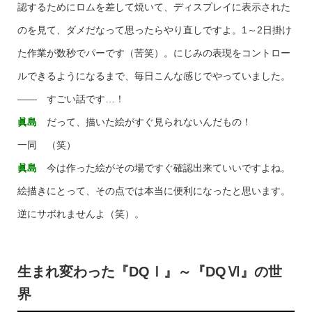
認するためにロムを差して焼いて、ディスプレイに表示された
のを見て、ダメだなって思ったらやり直しですよ。1～2日掛け
た作業が数秒でパーです（苦笑）。にじみの表現をコントロー
ルできるようになるまで、毎日こんな感じでやっていました。
―― すごい話です…！
眞島
だって、描いた絵がすぐ見られないんだもの！
一同 （笑）
眞島
今は作った絵がその場ですぐ確認出来ていいですよね。
絵描きにとって、その点では本当に便利になったと思います。
逆にサボれませんよ（笑）。
生まれ変わった『DQⅠ』～『DQⅥ』の世
界