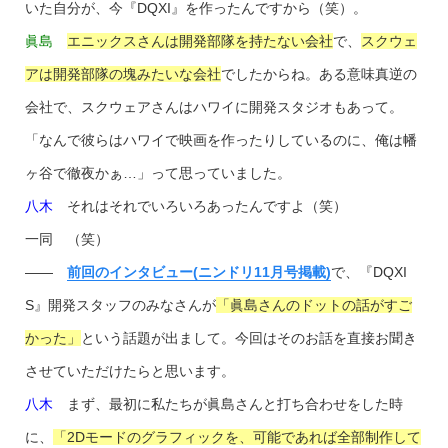
いた自分が、今『DQXI』を作ったんですから（笑）。
眞島
エニックスさんは開発部隊を持たない会社
で、
スクウェ
アは開発部隊の塊みたいな会社
でしたからね。ある意味真逆の
会社で、スクウェアさんはハワイに開発スタジオもあって。
「なんで彼らはハワイで映画を作ったりしているのに、俺は幡
ヶ谷で徹夜かぁ…」って思っていました。
八木
それはそれでいろいろあったんですよ（笑）
一同 （笑）
――
前回のインタビュー(ニンドリ11月号掲載)
で、『DQXI
S』開発スタッフのみなさんが
「眞島さんのドットの話がすご
かった」
という話題が出まして。今回はそのお話を直接お聞き
させていただけたらと思います。
八木
まず、最初に私たちが眞島さんと打ち合わせをした時
に、
「2Dモードのグラフィックを、可能であれば全部制作して