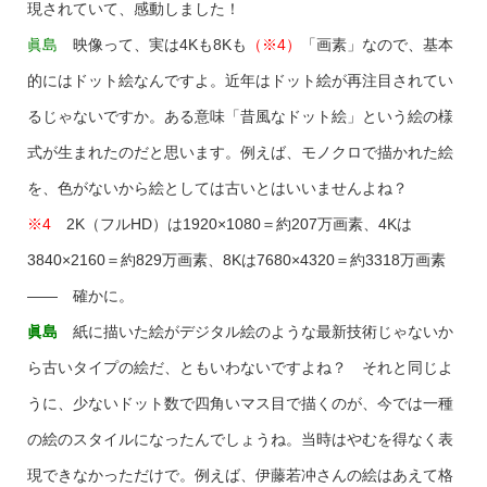
現されていて、感動しました！
眞島
映像って、実は4Kも8Kも
（※4）
「画素」なので、基本
的にはドット絵なんですよ。近年はドット絵が再注目されてい
るじゃないですか。ある意味「昔風なドット絵」という絵の様
式が生まれたのだと思います。例えば、モノクロで描かれた絵
を、色がないから絵としては古いとはいいませんよね？
※4
2K（フルHD）は1920×1080＝約207万画素、4Kは
3840×2160＝約829万画素、8Kは7680×4320＝約3318万画素
―― 確かに。
眞島
紙に描いた絵がデジタル絵のような最新技術じゃないか
ら古いタイプの絵だ、ともいわないですよね？ それと同じよ
うに、少ないドット数で四角いマス目で描くのが、今では一種
の絵のスタイルになったんでしょうね。当時はやむを得なく表
現できなかっただけで。例えば、伊藤若冲さんの絵はあえて格