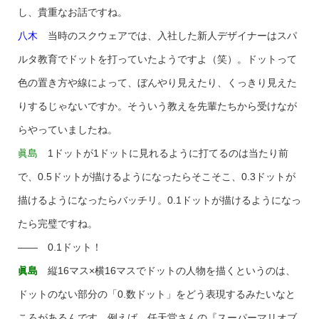
し、貴重なお話ですね。
八木
当時のスクウェアでは、入社した新人デザイナーはスパ
ルタ教育でドットを打っていたようですよ（笑）。ドットって
色の置き方や線によって、ぼんやり見えたり、くっきり見えた
りするじゃないですか。そういう教えを先輩たちから受けなが
らやっていましたね。
眞島
1ドットが1ドットに見れるように打てるのは当たり前
で、0.5ドットが描けるようになったらそこそこ、0.3ドットが
描けるようになったらバッチリ。0.1ドットが描けるようになっ
たら完璧ですね。
―― 0.1ドット！
眞島
縦16マス×横16マスでドットの人物を描くというのは、
ドットのない部分の「0.数ドット」をどう表現するみたいなと
ころがあるんです。例えば、任天堂さんの『スーパーマリオブ