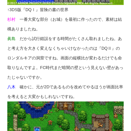
↑3DS版『DQⅠ』冒険の書の世界
杉村
一番大変な部分（お城）を最初に作ったので、素材は結
構ありましたね。
眞島
だから試行錯誤をする時間がたくさん取れましたね。あ
と考え方を大きく変えなくちゃいけなかったのは『DQⅡ』の
ロンダルキアの洞窟ですね。画面の縦横比が変わるだけでも命
取りなんですよ。FC時代まだ暗闇の壁という見えない壁があっ
たじゃないですか。
八木
確かに、元が2Dであるものを改めてやるほうが画面比率
を考えると大変かもしれないですね。