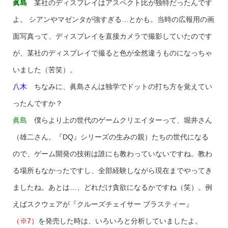
眞島
某社のディスプレイはアスペクト比が独特だったんです
よ。 シアンやマゼンタが強すぎる…とかも。当時の広報用の画
面写真って、ディスプレイを直接カメラで撮影していたのです
が、某社のディスプレイで撮ると色が全然違うものになっちゃ
いました（苦笑）。
八木
ちなみに、眞島さんは独学でドットの打ち方を覚えてい
ったんですか？
眞島
僕らより上の世代のゲームクリエイターって、堀井さん
（雄二さん。『DQ』シリーズの生みの親）たちの世代になる
ので、ゲーム開発の技術は誰にも教わっていないですね。教わ
る場所もなかったですし、全部経験しながら現在までやってき
ましたね。あとは…、どれだけ貪欲になるかですね（笑）。例
えばスクウェアが『クルーズチェイサー ブラスティー』
（※7）
を発売した時は、いろいろと分析していましたよ。