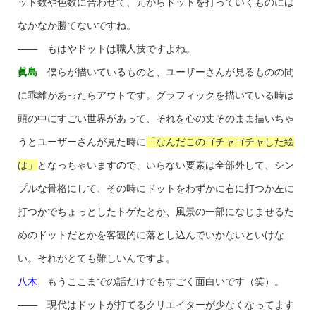
ット数や色数に合わせて、元からドットを打っていくものには
なかなか勝てないですね。
―― もはやドットは職人技ですよね。
眞島
僕らが描いているものと、ユーザーさんが見るものの間
に乖離があったらアウトです。グラフィックを描いている時は
頭の中にすごい世界があって、それを心の丈そのまま描いちゃ
うとユーザーさんが見た時に
「なんだこのゴチャゴチャした絵
は」
となっちゃいますので、いらない要素は全部外して、シン
プルな骨格にして、その時にドットをわずかに右に打つか左に
打つかでちょっとしたトゲたとか、風景の一部になじませるた
めのドットだとかを客観的に落とし込んでいかないといけな
い。それがとても難しいんですよ。
八木
もうここまでの話だけでもすごく面白いです（笑）。
―― 現代はドットが打てるクリエイターが少なくなってます