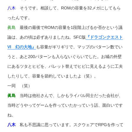
八木
そうです。相談して、ROMの容量を32メガにしてもら
ったんです。
眞島
最後の最後でROMの容量を1段階上げるか否かという議
論は、あの頃は必ずありましたね。SFC版
『ドラゴンクエスト
VI 幻の大地』
も容量がギリギリで、マップのパターン数でい
うと、あと200パターンも入らないぐらいでした。お城の外壁
にあるツタとヒビを、パレット替えでヒビに見えるように工夫
したりして、容量を節約していましたよ（笑）。
一同 （笑）
眞島
当時は他社さんで、しかもライバル同士だった会社が、
当時どうやってゲームを作っていたかっていう話、面白いです
ね。
八木
私も不思議に思っています。スクウェアでRPGを作って