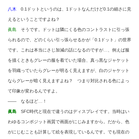
八木
0.1ドットというのは、1ドットなんだけど0.1の細さに見
えるということですよね？
眞島
そうです。ドットは隣にくる色のコントラストに引っ張
られるので、どのくらい引っ張らせるかが「0.1ドット」の世界
です。これは本当にさじ加減の話になるのですが…、例えば服
を描くときもグレーの服を着ていた場合、真っ黒なジャケット
を羽織っていたらグレーが明るく見えますが、白のジャケット
ならグレーが暗く見えますよね？ つまり対比される色によっ
て印象が変わるんですよ。
―― なるほど…！
眞島
SFC時代と現在で違うのはディスプレイです。当時はい
わゆるコンポジット画質で画面がにじみますから。だから、色
がにじむことも計算して絵を表現しているんです。でも現在の