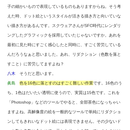
子の細かいもので表現しているものもありますからね。そう考
えた時、ドット絵というスタイルが活きる描き方と向いていな
い描き方があるんです。スクウェアさんがSFC時代にレンダリ
ングしたグラフィックを採用していたじゃないですか。あれを
最初に見た時にすごく感心したと同時に、すごく苦労している
んだろうなぁと思いました。あれ、リダクション（色数を落と
すこと）に苦労してますよね？
八木
そうだと思います。
眞島
色を16色に落とすのはすごく難しい作業
です。16色のう
ち、1色はだいたい透明に使うので、実質は15色です。これを
「Photoshop」などのツールでやると、全部茶色になっちゃい
ますよね。高解像度の絵を一般的なツールで単純にリダクショ
ンしてもきれいなドット絵には表現できません。その少ないド