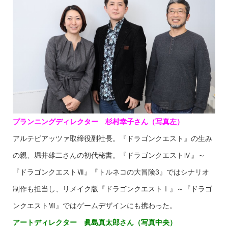
プランニングディレクター 杉村幸子さん（写真左）
アルテピアッツァ取締役副社長。『ドラゴンクエスト』の生み
の親、堀井雄二さんの初代秘書。『ドラゴンクエストⅣ』～
『ドラゴンクエストⅦ』『トルネコの大冒険3』ではシナリオ
制作も担当し、リメイク版『ドラゴンクエストⅠ』～『ドラゴ
ンクエストⅦ』ではゲームデザインにも携わった。
アートディレクター 眞島真太郎さん（写真中央）