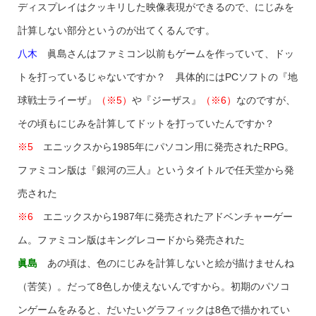
ディスプレイはクッキリした映像表現ができるので、にじみを
計算しない部分というのが出てくるんです。
八木
眞島さんはファミコン以前もゲームを作っていて、ドッ
トを打っているじゃないですか？ 具体的にはPCソフトの『地
球戦士ライーザ』
（※5）
や『ジーザス』
（※6）
なのですが、
その頃もにじみを計算してドットを打っていたんですか？
※5
エニックスから1985年にパソコン用に発売されたRPG。
ファミコン版は『銀河の三人』というタイトルで任天堂から発
売された
※6
エニックスから1987年に発売されたアドベンチャーゲー
ム。ファミコン版はキングレコードから発売された
眞島
あの頃は、色のにじみを計算しないと絵が描けませんね
（苦笑）。だって8色しか使えないんですから。初期のパソコ
ンゲームをみると、だいたいグラフィックは8色で描かれてい