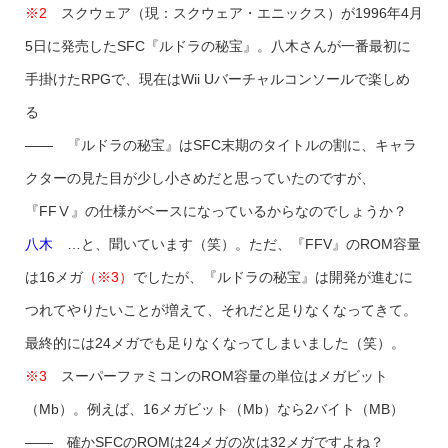
※2
スクウェア（現：スクウェア・エニックス）が1996年4月
5日に発売したSFC『ルドラの秘宝』。八木さんが一番最初に
手掛けたRPGで、現在はWii Uバーチャルコンソールで楽しめ
る
―― 『ルドラの秘宝』はSFC末期のタイトルの割に、キャラ
クターの見た目が少し小さめだと思っていたのですが、
『FFⅤ』の仕様がベースになっているからなのでしょうか？
八木
…と、聞いています（笑）。ただ、『FFV』のROM容量
は16メガ
（※3）
でしたが、『ルドラの秘宝』は開発が進むに
つれてやりたいことが増えて、それだと足りなくなってきて。
最終的には24メガでも足りなくなってしまいました（笑）。
※3
スーパーファミコンのROM容量の単位はメガビット
（Mb）。例えば、16メガビット（Mb）なら2バイト（MB）
―― 確かSFCのROMは24メガの次は32メガですよね？