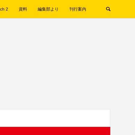
ch 2
資料
編集部より
刊行案内