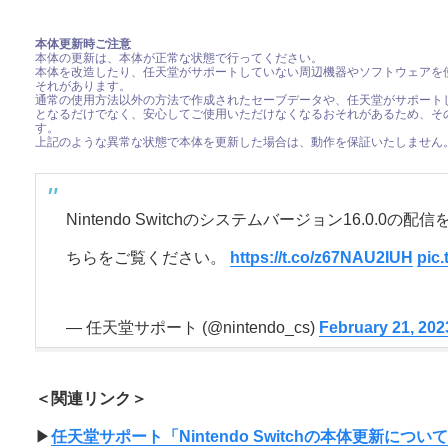
本体更新時ご注意
本体の更新は、本体が正常な状態で行ってください。
本体を改造したり、任天堂がサポートしていない周辺機器やソフトウェアを
それがあります。
通常の使用方法以外の方法で作成されたセーブデータや、任天堂がサポート
となるだけでなく、安心してご使用いただけなくなるおそれがあるため、そ
す。
上記のような異常な状態で本体を更新した場合は、動作を保証いたしません
Nintendo Switchのシステムバージョン16.0.
ちらをご覧ください。
https://t.co/z67NAU2IUH
pic
— 任天堂サポート (@nintendo_cs)
February 21, 202
＜関連リンク＞
▶︎
任天堂サポート「Nintendo Switchの本体更新につい