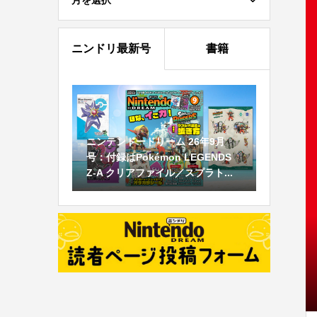
月を選択
ニンドリ最新号
書籍
ニンテンドードリーム 26年9月
号：付録はPokémon LEGENDS
Z-A クリアファイル／スプラト...