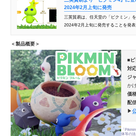
2024年2月上旬に発売
三英貿易は、任天堂の「ピクミン」
2024年2月上旬に発売することを発表
＜製品概要＞
■ピ
対
ジ
か
価
配
▶︎
「Pik
体等の法