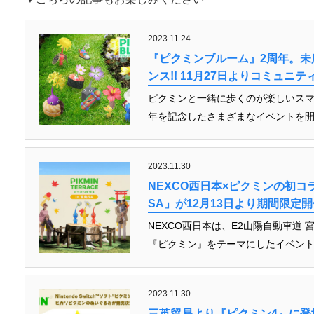
2023.11.24
『ピクミンブルーム』2周年。未
ンス!! 11月27日よりコミュニ
ピクミンと一緒に歩くのが楽しいスマート
年を記念したさまざまなイベントを開催
2023.11.30
NEXCO西日本×ピクミンの初コ
SA」が12月13日より期間限定開
NEXCO西日本は、E2山陽自動車道
『ピクミン』をテーマにしたイベント「ピ
2023.11.30
三英貿易より『ピクミン4』に登