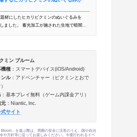
を題材にしたヒカリピクミンのぬいぐるみを
しました。 蓄光加工が施された生地で暗闇...
クミン ブルーム
応機種
：スマートデバイス(iOS/Android)
ャンル
：アドベンチャー（ピクミンとおで
け）
格
：基本プレイ無料（ゲーム内課金アリ）
信元
：Niantic, Inc.
公式サイト
min Bloom」を遊ぶ際は、周囲の安全に注意のうえ、国や自治
令や方針等に従ってお楽しみください。今後行われるイベ