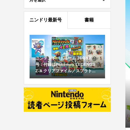
月を選択
ニンドリ最新号
書籍
ニンテンドードリーム 26年9月
号：付録はPokémon LEGENDS
Z-A クリアファイル／スプラト...