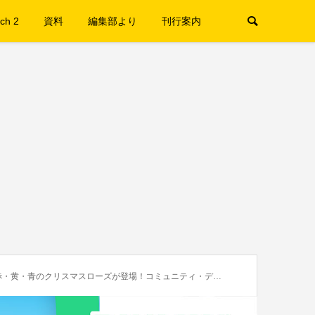
ch 2
資料
編集部より
刊行案内
のクリスマスローズが登場！コミュニティ・ディは16日と17日に開催