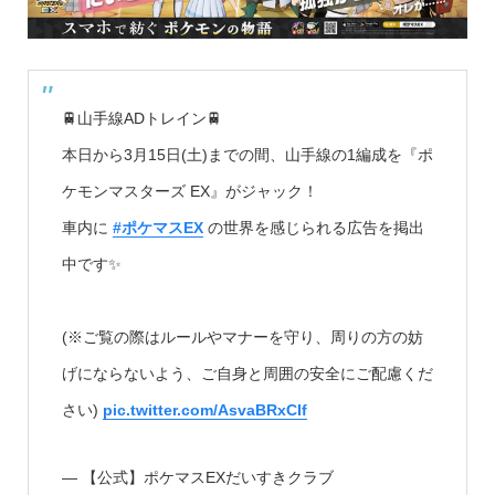
🚆山手線ADトレイン🚆
本日から3月15日(土)までの間、山手線の1編成を『ポ
ケモンマスターズ EX』がジャック！
車内に
#ポケマスEX
の世界を感じられる広告を掲出
中です✨
(※ご覧の際はルールやマナーを守り、周りの方の妨
げにならないよう、ご自身と周囲の安全にご配慮くだ
さい)
pic.twitter.com/AsvaBRxCIf
— 【公式】ポケマスEXだいすきクラブ