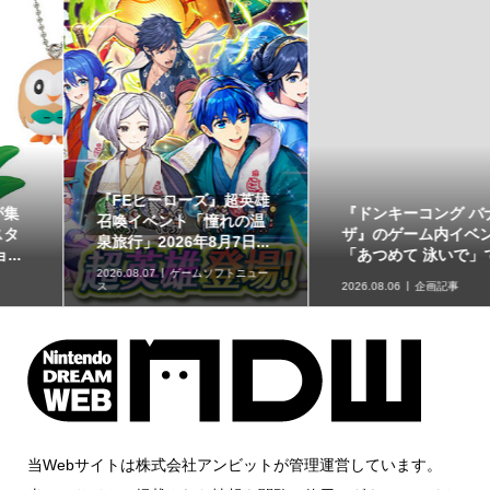
『ドンキーコング バナン
【イベントレポート】実
ザ』のゲーム内イベント
際に草が揺れる生息地づ
「あつめて 泳いで」で...
くりを体験!!「リアル『...
2026.08.06
企画記事
2026.08.06
取材・レポート
当Webサイトは株式会社アンビットが管理運営しています。