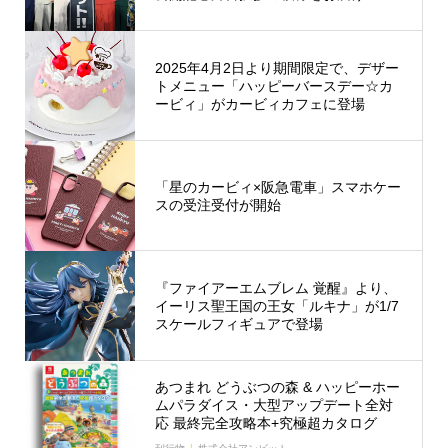
2025年4月2日より期間限定で、デザー
トメニュー「ハッピーバースデー☆カ
ービィ」がカービィカフェに登場
「星のカービィ×阪急電車」スマホケー
スの受注受付が開始
『ファイアーエムブレム 覚醒』より、
イーリス聖王国の王女「ルキナ」が1/7
スケールフィギュアで登場
あつまれ どうぶつの森 & ハッピーホー
ムパラダイス・大型アップデート全対
応 最終完全攻略本+究極超カタログ