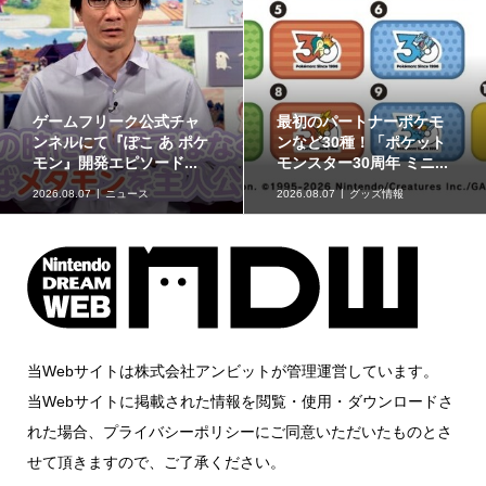
ポケモンの姿のソフビ貯
8月7日より事前抽選開
金箱「ポケモンコインバ
始！ 高知県にて「N響メ
ンク」に、ゲンガーな...
ンバーによるポケモン...
2026.08.07
グッズ情報
2026.08.07
イベント情報
当Webサイトは株式会社アンビットが管理運営しています。
当Webサイトに掲載された情報を閲覧・使用・ダウンロードさ
れた場合、プライバシーポリシーにご同意いただいたものとさ
せて頂きますので、ご了承ください。