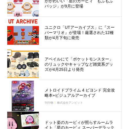
がかわいい「星のカービィ もふもふ
バッジ」が9月に登場
ユニクロ「UTアーカイブス」に『スー
パーマリオ』が登場！厳選された12種
類が4月下旬に発売
アベイルにて「ポケットモンスター」
のリュックやキャップなど雑貨系グッ
ズが4月25日より発売
メトロイドプライム 4 ビヨンド 完全攻
略本+ビジュアルアーカイブ
刊行物
株式会社アンビット
ドット姿のカービィが照らすルームラ
イト「星のカービィ スーパーデラック