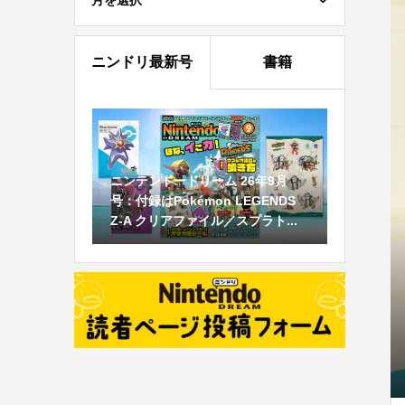
月を選択
ニンドリ最新号
書籍
ニンテンドードリーム 26年9月
号：付録はPokémon LEGENDS
Z-A クリアファイル／スプラト...