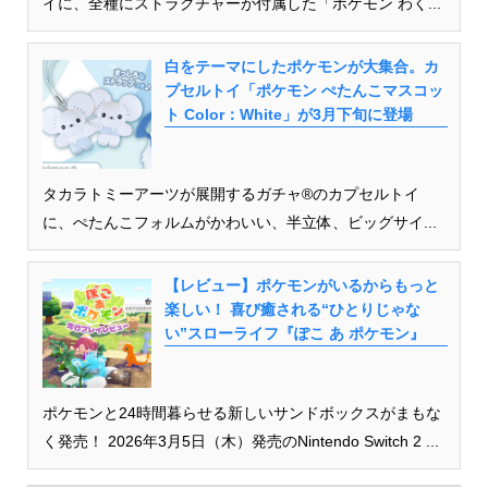
イに、全種にストラクチャーが付属した「ポケモン わく...
白をテーマにしたポケモンが大集合。カ
プセルトイ「ポケモン ぺたんこマスコッ
ト Color：White」が3月下旬に登場
タカラトミーアーツが展開するガチャ®のカプセルトイ
に、ぺたんこフォルムがかわいい、半立体、ビッグサイ...
【レビュー】ポケモンがいるからもっと
楽しい！ 喜び癒される“ひとりじゃな
い”スローライフ『ぽこ あ ポケモン』
ポケモンと24時間暮らせる新しいサンドボックスがまもな
く発売！ 2026年3月5日（木）発売のNintendo Switch 2 ...