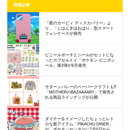
関連記事
『星のカービィ ディスカバリー』よ
り、「じはんきほおばり」型スマート
フォンケースが発売
ビニールポーチとシールがセットにな
ったカプセルトイ「ポケモン ビニポシ
ール」第3弾が6月発売
サターンバレーのペーパークラフトも⁉︎
「MOTHERのBAZAAAAR!!」で発売さ
れる商品ラインナップが公開
ダイナーをイメージしたちょっとレト
ロな新アイテム「PIKACHU DINER」
が、ポケモンセンターに7月5日から...