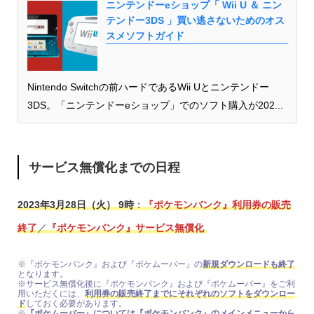
ニンテンドーeショップ「 Wii U ＆ ニン
テンドー3DS 」買い逃さないためのオス
スメソフトガイド
Nintendo Switchの前ハードであるWii Uとニンテンドー
3DS。「ニンテンドーeショップ」でのソフト購入が202...
サービス無償化までの日程
2023年3月28日（火） 9時
：
『ポケモンバンク』利用券の販売
終了
／
『ポケモンバンク』サービス無償化
※『ポケモンバンク』および『ポケムーバー』の
新規ダウンロードも終了
となります。
※サービス無償化後に『ポケモンバンク』および『ポケムーバー』をご利
用いただくには、
利用券の販売終了までにそれぞれのソフトをダウンロー
ド
しておく必要があります。
※
『ポケムーバー』については『ポケモンバンク』のメインメニューから