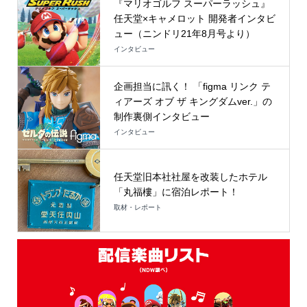
『マリオゴルフ スーパーラッシュ』
任天堂×キャメロット 開発者インタビ
ュー（ニンドリ21年8月号より）
インタビュー
企画担当に訊く！ 「figma リンク テ
ィアーズ オブ ザ キングダムver.」の
制作裏側インタビュー
インタビュー
任天堂旧本社社屋を改装したホテル
「丸福樓」に宿泊レポート！
取材・レポート