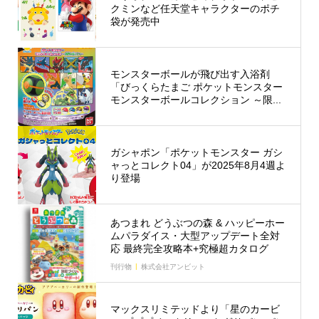
クミンなど任天堂キャラクターのポチ
袋が発売中
モンスターボールが飛び出す入浴剤
「びっくらたまご ポケットモンスター
モンスターボールコレクション ～限...
ガシャポン「ポケットモンスター ガシ
ャっとコレクト04」が2025年8月4週よ
り登場
あつまれ どうぶつの森 & ハッピーホー
ムパラダイス・大型アップデート全対
応 最終完全攻略本+究極超カタログ
刊行物
株式会社アンビット
マックスリミテッドより「星のカービ