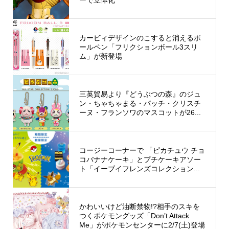
カービィデザインのこすると消えるボ
ールペン「フリクションボール3スリ
ム」が新登場
三英貿易より『どうぶつの森』のジュ
ン・ちゃちゃまる・パッチ・クリスチ
ーヌ・フランソワのマスコットが26...
コージーコーナーで 「ピカチュウ チョ
コバナナケーキ」とプチケーキアソー
ト「イーブイフレンズコレクション...
かわいいけど油断禁物!?相手のスキを
つくポケモングッズ「Don’t Attack
Me」がポケモンセンターに2/7(土)登場