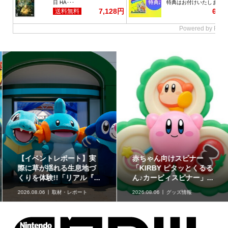
【イベントレポート】実
赤ちゃん向けスピナー
際に草が揺れる生息地づ
「KIRBY ピタッとくるる
くりを体験!!「リアル『...
ん♪カービィスピナー」...
2026.08.06
取材・レポート
2026.08.06
グッズ情報