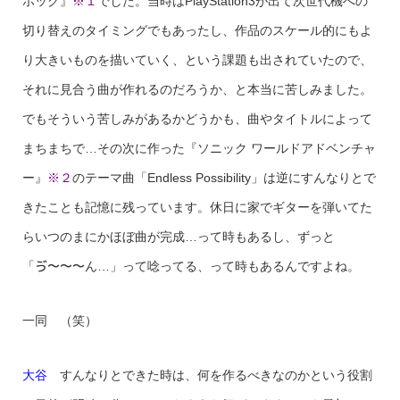
ホッグ』
※１
でした。当時はPlayStation3が出て次世代機への
切り替えのタイミングでもあったし、作品のスケール的にもよ
り大きいものを描いていく、という課題も出されていたので、
それに見合う曲が作れるのだろうか、と本当に苦しみました。
でもそういう苦しみがあるかどうかも、曲やタイトルによって
まちまちで…その次に作った『ソニック ワールドアドベンチャ
ー』
※２
のテーマ曲「Endless Possibility」は逆にすんなりとで
きたことも記憶に残っています。休日に家でギターを弾いてた
らいつのまにかほぼ曲が完成…って時もあるし、ずっと
「ゔ〜〜〜ん…」って唸ってる、って時もあるんですよね。
一同 （笑）
大谷
すんなりとできた時は、何を作るべきなのかという役割