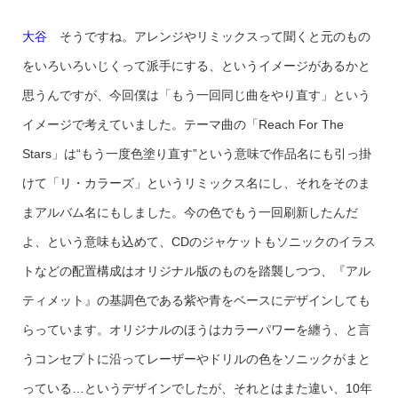
大谷
そうですね。アレンジやリミックスって聞くと元のもの
をいろいろいじくって派手にする、というイメージがあるかと
思うんですが、今回僕は「もう一回同じ曲をやり直す」という
イメージで考えていました。テーマ曲の「Reach For The
Stars」は“もう一度色塗り直す”という意味で作品名にも引っ掛
けて「リ・カラーズ」というリミックス名にし、それをそのま
まアルバム名にもしました。今の色でもう一回刷新したんだ
よ、という意味も込めて、CDのジャケットもソニックのイラス
トなどの配置構成はオリジナル版のものを踏襲しつつ、『アル
ティメット』の基調色である紫や青をベースにデザインしても
らっています。オリジナルのほうはカラーパワーを纏う、と言
うコンセプトに沿ってレーザーやドリルの色をソニックがまと
っている…というデザインでしたが、それとはまた違い、10年