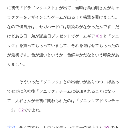
に初代『ドラゴンクエスト』が出て、当時は鳥山明さんがキャ
ラクターをデザインしたゲームが出る！と衝撃を受けました。
なので僕自身は、セガハードには馴染みがなかったんです。だ
けどある日、弟が誕生日プレゼントでゲームギア
※１
と『ソニ
ック』を買ってもらっていまして、それを遊ばせてもらったの
が最初です。色が濃いというか、色鮮やかだなという印象があ
りました。
—— そういった『ソニック』との出会いがありつつ、縁あっ
てセガに入社後「ソニック」チームに参加されることになっ
て…大谷さんが最初に関わられたのは『ソニックアドベンチャ
ー2』
※2
ですよね。
大谷
そうですね。サウンドディレクターの瀬上さん
※3
の下