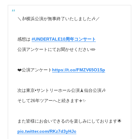
＼🎻横浜公演が無事終了いたしました🎶／
感想は
#UNDERTALE10周年コンサート
公演アンケートにてお聞かせください✏️
❤️公演アンケート
https://t.co/FMZV65O1Sp
次は東京•サントリーホール公演🗼仙台公演🎶
そして26年ツアーへと続きます✈️✨
また皆様にお会いできるのを楽しみにしております🌟
pic.twitter.com/RKz7d3yHJc