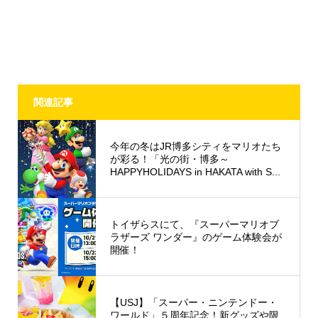
関連記事
今年の冬はJR博多シティをマリオたち
が彩る！「光の街・博多～
HAPPYHOLIDAYS in HAKATA with S...
トイザらスにて、『スーパーマリオブ
ラザーズ ワンダー』のゲーム体験会が
開催！
【USJ】「スーパー・ニンテンドー・
ワールド」５周年記念！新グッズや限