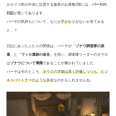
カカリコ村の中央に位置する族長のお屋敷2階には、
パーヤの
日記
が置いてあります。
パーヤの気持ちについて、なにか
手がかり
がないか見てみる
と…？
日記にあったふたりの関係は、パーヤが「
ゾナウ調査隊の派
遣
」と「
ワッカ遺跡の命名
」を担い、調査隊リーダーのタウロ
は
ゾナウについて博識
であることが書かれていました。
パーヤは今のところ、
タウロの才能は高く評価しつつも、ビジ
ネスパートナーのような存在
なのかもしれませんね。