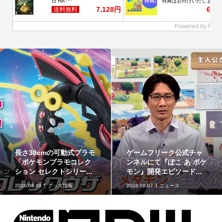
最初のパートナーポケモ
ポケモンの姿のソフビ貯
ンなど30種！「ポケット
金箱「ポケモンコインバ
モンスター30周年 ミニ...
ンク」に、ゲンガーな...
2026.08.07
グッズ情報
2026.08.07
グッズ情報