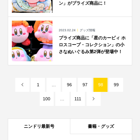
ン」がプライズ商品に！
2023.02.24
グッズ情報
プライズ商品に「星のカービィ ホ
ロスコープ・コレクション」の小
さなぬいぐるみ第2弾が登場中！
1
…
96
97
98
99

100
…
111

ニンドリ最新号
書籍・グッズ