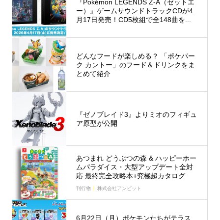
『Pokémon LEGENDS Z-A（ゼットエ
ー）』ゲームサウンドトラックCDが4
月17日発売！CD5枚組で全148曲を...
どんなフードが楽しめる？ 「ポケパー
ク カントー」のフード＆ドリンクをま
とめて紹介
『ゼノブレイド3』よりミオのフィギュ
ア原型が公開
あつまれ どうぶつの森 & ハッピーホー
ムパラダイス・大型アップデート全対
応 最終完全攻略本+究極超カタログ
刊行物
株式会社アンビット
6月22日（月）ポケモンたちがテラス