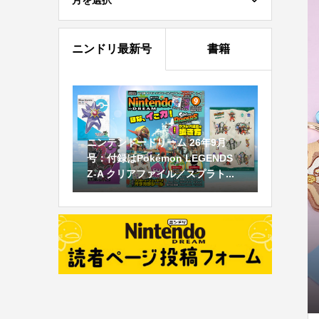
月を選択
ニンドリ最新号
書籍
ニンテンドードリーム 26年9月
号：付録はPokémon LEGENDS
Z-A クリアファイル／スプラト...