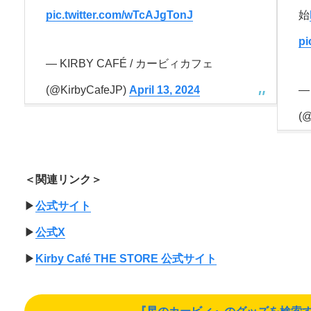
pic.twitter.com/wTcAJgTonJ
始
pi
— KIRBY CAFÉ / カービィカフェ
(@KirbyCafeJP)
April 13, 2024
—
(@
＜関連リンク＞
▶︎
公式サイト
▶︎
公式X
▶︎
Kirby Café THE STORE 公式サイト