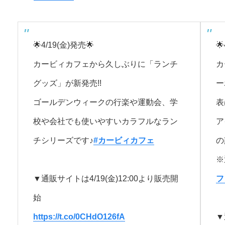
🌟4/19(金)発売🌟

カービィカフェから久しぶりに「ランチ
カ
グッズ」が新発売!!
ー
ゴールデンウィークの行楽や運動会、学
表
校や会社でも使いやすいカラフルなラン
ア
チシリーズです♪
#カービィカフェ
の
※
▼通販サイトは4/19(金)12:00より販売開
フ
始
https://t.co/0CHdO126fA
▼