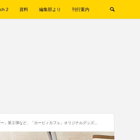
ch 2
資料
編集部より
刊行案内
ど、「カービィカフェ」オリジナルグッズが4月19日（金）から発売に