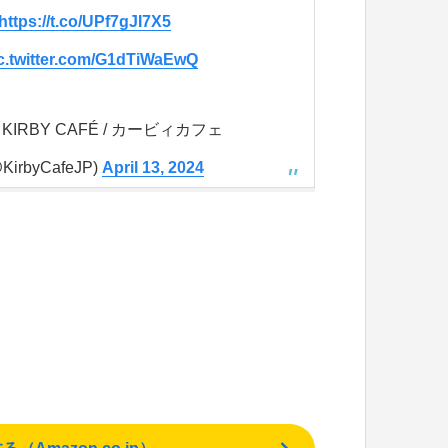
https://t.co/UPf7gJI7X5
c.twitter.com/G1dTiWaEwQ
 KIRBY CAFÉ / カービィカフェ
KirbyCafeJP)
April 13, 2024